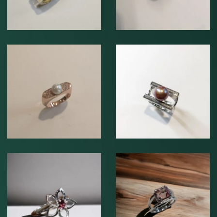
Bague en or blanc
750°°° et perle
rose
Bague en argent
750°°°