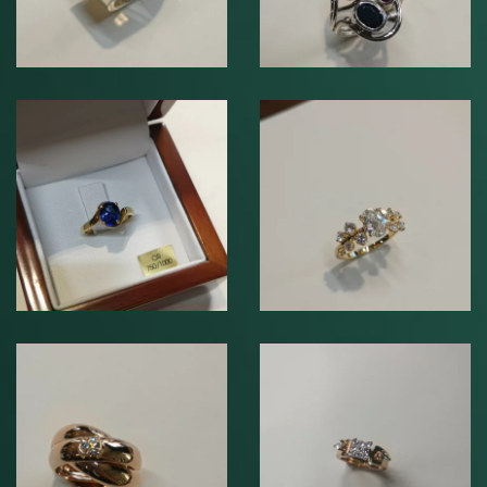
zirconium.
Bague en or jaune
Bague en or jaune
750°°°, sertie d’un
750°°° sertie de
Saphir de Ceylan.
diamants.
Bague en or rose
Bague en or blanc
750°°°, sertie d’un
750°°° sertie de
diamant.
diamants.