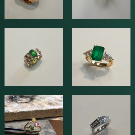
Bague en or jaune
750°°°
Bague en or jaune
accompagnée
750°°° sertie
d’un Grenat
d’une Emeraude
tsavorite et de
et de diamants.
Spinelles rouges
Bague en or jaune
Bague en or blanc
750°°°, sertie de
et diamants
trois tourmalines