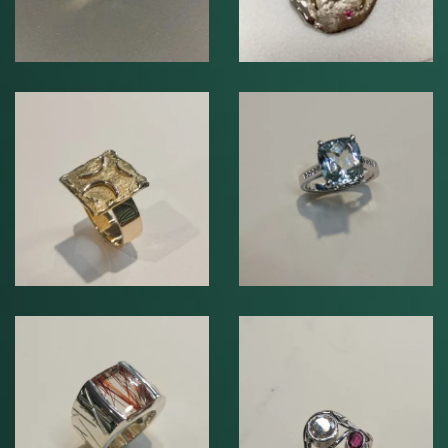
Bague en or blanc
750°°°, sertie de
Bague or jaune
diamants et
750°°°
d’une aigue
marine
Bague en argent
Bague en argent
925°°° sertie d’un
925°°°, sertie d’un
rubis, d’un saphir
Quartz rutile
et d’un oxyde de